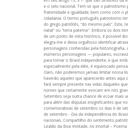
em seu artigo 13, § 1º que são símbolos da R
e o selo nacional. Tem-se que o patriotismo p
fraternidade e igualdade; bem como com o plu
cidadania. O termo português patriotismo tem
do grego patriōtēs, “do mesmo país”. Este, tem
natal" ou "terra paterna". Embora os dois t
de um ponto de vista histórico, é possível d
Alegra-me e deixa orgulhoso identificar atra
personagens conhecidas pela historiografia, a
inúmeros personagens — populares, escravi
para tornar o Brasil independente; e que emb
especialmente pela elite, é equivocado pens
claro, não poderemos jamais limitar nossa li
haverão aqueles que aparecerão antes aqui ou
fará sempre presente nas vidas daqueles que
nomes que certamente evocam em nós grande 
Setembro seja outra chance de ecoar mais uma
para além das disputas insignificantes que no
comemorativas de setembro os dias 6 de setem
de setembro - Dia da Independência do Brasil
nacionais. Compartilho do sentimento patrióti
Legião da Boa Vontade, no imortal – Poema 