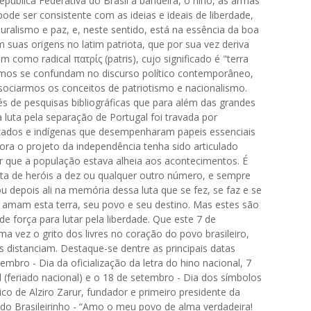
epública Federativa do Brasil a bandeira, o hino, as armas
ode ser consistente com as ideias e ideais de liberdade,
ralismo e paz, e, neste sentido, está na essência da boa
 suas origens no latim patriota, que por sua vez deriva
 como radical πατρίς (patris), cujo significado é "terra
ermos se confundam no discurso político contemporâneo,
issociarmos os conceitos de patriotismo e nacionalismo.
vés de pesquisas bibliográficas que para além das grandes
 luta pela separação de Portugal foi travada por
zados e indígenas que desempenharam papeis essenciais
ora o projeto da independência tenha sido articulado
ar que a população estava alheia aos acontecimentos. É
sta de heróis a dez ou qualquer outro número, e sempre
 depois ali na memória dessa luta que se fez, se faz e se
 amam esta terra, seu povo e seu destino. Mas estes são
força para lutar pela liberdade. Que este 7 de
 vez o grito dos livres no coração do povo brasileiro,
s distanciam. Destaque-se dentre as principais datas
bro - Dia da oficialização da letra do hino nacional, 7
 (feriado nacional) e o 18 de setembro - Dia dos símbolos
co de Alziro Zarur, fundador e primeiro presidente da
do Brasileirinho - “Amo o meu povo de alma verdadeira!